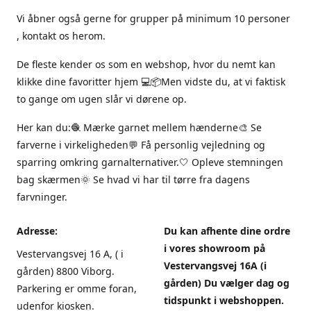
Vi åbner også gerne for grupper på minimum 10 personer
, kontakt os herom.
De fleste kender os som en webshop, hvor du nemt kan
klikke dine favoritter hjem 💻📦Men vidste du, at vi faktisk
to gange om ugen slår vi dørene op.
Her kan du:🧶 Mærke garnet mellem hænderne🎨 Se
farverne i virkeligheden💬 Få personlig vejledning og
sparring omkring garnalternativer.🤍 Opleve stemningen
bag skærmen🌞 Se hvad vi har til tørre fra dagens
farvninger.
Adresse:
Du kan afhente dine ordre
i vores showroom på
Vestervangsvej 16 A, ( i
Vestervangsvej 16A (i
gården) 8800 Viborg.
gården) Du vælger dag og
Parkering er omme foran,
tidspunkt i webshoppen.
udenfor kiosken.