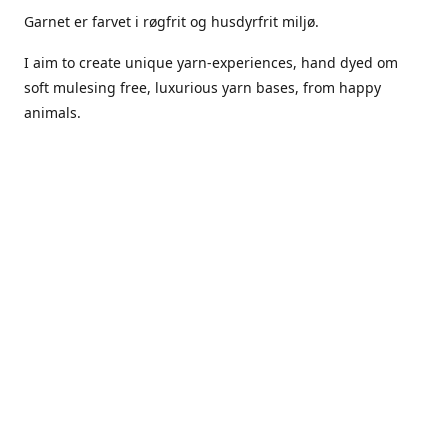
Garnet er farvet i røgfrit og husdyrfrit miljø.
I aim to create unique yarn-experiences, hand dyed om
soft mulesing free, luxurious yarn bases, from happy
animals.
The dyes Iuse are acid dyes, small amounts of citric acid
along with steam will set thecolors.
The Yarn has been handled in a no smoking, no pets
environment.