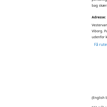
bag skærm
Adresse:
Vestervan
Viborg. P
udenfor k
Få rute
(English 