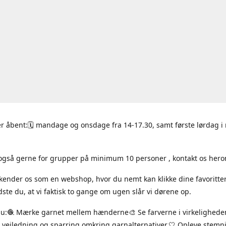
r åbent:🗓 mandage og onsdage fra 14-17.30, samt første lørdag 
også gerne for grupper på minimum 10 personer , kontakt os hero
 kender os som en webshop, hvor du nemt kan klikke dine favoritte
ste du, at vi faktisk to gange om ugen slår vi dørene op.
du:🧶 Mærke garnet mellem hænderne🎨 Se farverne i virkelighede
 vejledning og sparring omkring garnalternativer.🤍 Opleve stem