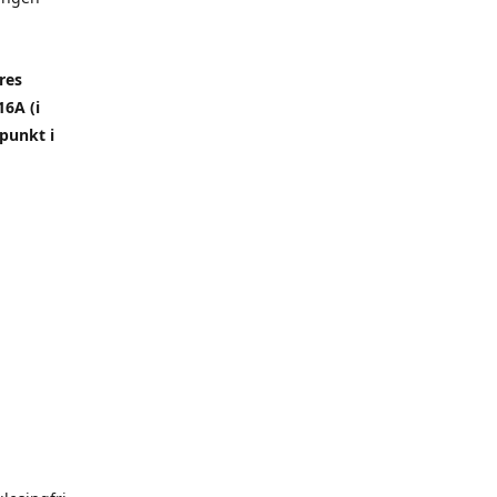
res
6A (i
punkt i