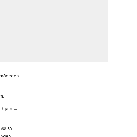
i måneden
m.
r hjem 💻
n💬 Få
ningen