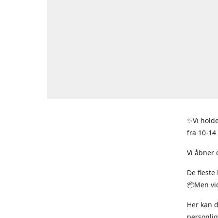
✨Vi holde
fra 10-14
Vi åbner 
De fleste
📦Men vid
Her kan 
personlig