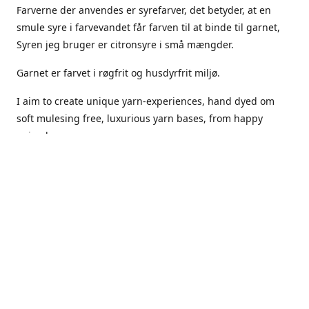
Farverne der anvendes er syrefarver, det betyder, at en
smule syre i farvevandet får farven til at binde til garnet,
Syren jeg bruger er citronsyre i små mængder.
Garnet er farvet i røgfrit og husdyrfrit miljø.
I aim to create unique yarn-experiences, hand dyed om
soft mulesing free, luxurious yarn bases, from happy
animals.
The dyes Iuse are acid dyes, small amounts of citric acid
along with steam will set thecolors.
The Yarn has been handled in a no smoking, no pets
environment.