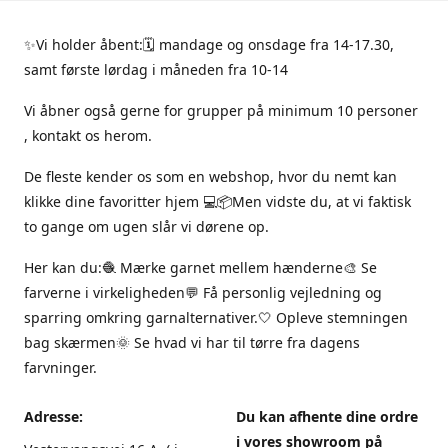
✨Vi holder åbent:🗓 mandage og onsdage fra 14-17.30,
samt første lørdag i måneden fra 10-14
Vi åbner også gerne for grupper på minimum 10 personer
, kontakt os herom.
De fleste kender os som en webshop, hvor du nemt kan
klikke dine favoritter hjem 💻📦Men vidste du, at vi faktisk
to gange om ugen slår vi dørene op.
Her kan du:🧶 Mærke garnet mellem hænderne🎨 Se
farverne i virkeligheden💬 Få personlig vejledning og
sparring omkring garnalternativer.🤍 Opleve stemningen
bag skærmen🌞 Se hvad vi har til tørre fra dagens
farvninger.
Adresse:
Du kan afhente dine ordre
i vores showroom på