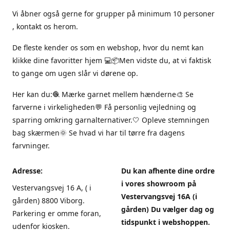
Vi åbner også gerne for grupper på minimum 10 personer
, kontakt os herom.
De fleste kender os som en webshop, hvor du nemt kan
klikke dine favoritter hjem 💻📦Men vidste du, at vi faktisk
to gange om ugen slår vi dørene op.
Her kan du:🧶 Mærke garnet mellem hænderne🎨 Se
farverne i virkeligheden💬 Få personlig vejledning og
sparring omkring garnalternativer.🤍 Opleve stemningen
bag skærmen🌞 Se hvad vi har til tørre fra dagens
farvninger.
Adresse:
Du kan afhente dine ordre
i vores showroom på
Vestervangsvej 16 A, ( i
Vestervangsvej 16A (i
gården) 8800 Viborg.
gården) Du vælger dag og
Parkering er omme foran,
tidspunkt i webshoppen.
udenfor kiosken.