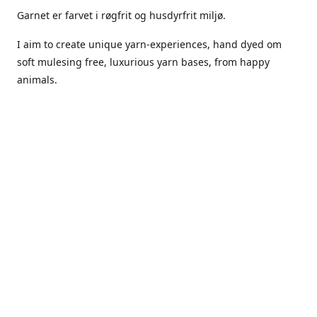
Garnet er farvet i røgfrit og husdyrfrit miljø.
I aim to create unique yarn-experiences, hand dyed om
soft mulesing free, luxurious yarn bases, from happy
animals.
The dyes Iuse are acid dyes, small amounts of citric acid
along with steam will set thecolors.
The Yarn has been handled in a no smoking, no pets
environment.