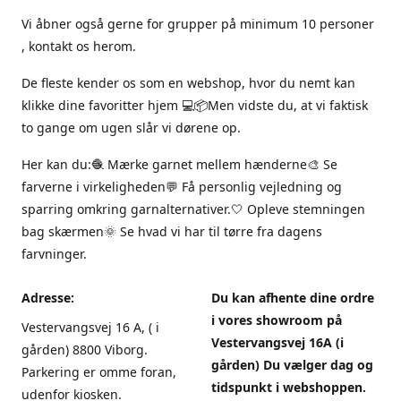
Vi åbner også gerne for grupper på minimum 10 personer
, kontakt os herom.
De fleste kender os som en webshop, hvor du nemt kan
klikke dine favoritter hjem 💻📦Men vidste du, at vi faktisk
to gange om ugen slår vi dørene op.
Her kan du:🧶 Mærke garnet mellem hænderne🎨 Se
farverne i virkeligheden💬 Få personlig vejledning og
sparring omkring garnalternativer.🤍 Opleve stemningen
bag skærmen🌞 Se hvad vi har til tørre fra dagens
farvninger.
Adresse:
Du kan afhente dine ordre
i vores showroom på
Vestervangsvej 16 A, ( i
Vestervangsvej 16A (i
gården) 8800 Viborg.
gården) Du vælger dag og
Parkering er omme foran,
tidspunkt i webshoppen.
udenfor kiosken.