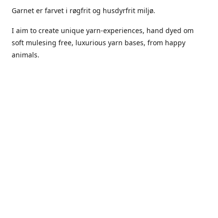
Garnet er farvet i røgfrit og husdyrfrit miljø.
I aim to create unique yarn-experiences, hand dyed om
soft mulesing free, luxurious yarn bases, from happy
animals.
The dyes Iuse are acid dyes, small amounts of citric acid
along with steam will set thecolors.
The Yarn has been handled in a no smoking, no pets
environment.