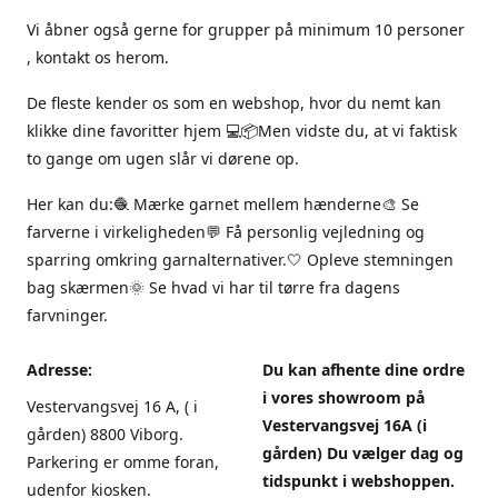
Vi åbner også gerne for grupper på minimum 10 personer
, kontakt os herom.
De fleste kender os som en webshop, hvor du nemt kan
klikke dine favoritter hjem 💻📦Men vidste du, at vi faktisk
to gange om ugen slår vi dørene op.
Her kan du:🧶 Mærke garnet mellem hænderne🎨 Se
farverne i virkeligheden💬 Få personlig vejledning og
sparring omkring garnalternativer.🤍 Opleve stemningen
bag skærmen🌞 Se hvad vi har til tørre fra dagens
farvninger.
Adresse:
Du kan afhente dine ordre
i vores showroom på
Vestervangsvej 16 A, ( i
Vestervangsvej 16A (i
gården) 8800 Viborg.
gården) Du vælger dag og
Parkering er omme foran,
tidspunkt i webshoppen.
udenfor kiosken.