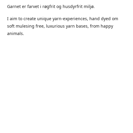
Garnet er farvet i røgfrit og husdyrfrit miljø.
I aim to create unique yarn-experiences, hand dyed om
soft mulesing free, luxurious yarn bases, from happy
animals.
The dyes Iuse are acid dyes, small amounts of citric acid
along with steam will set thecolors.
The Yarn has been handled in a no smoking, no pets
environment.