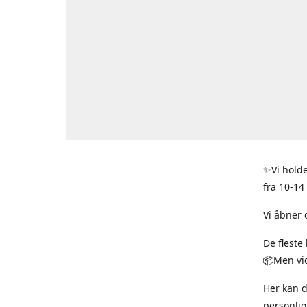
✨Vi holde
fra 10-14
Vi åbner 
De fleste
📦Men vid
Her kan 
personlig