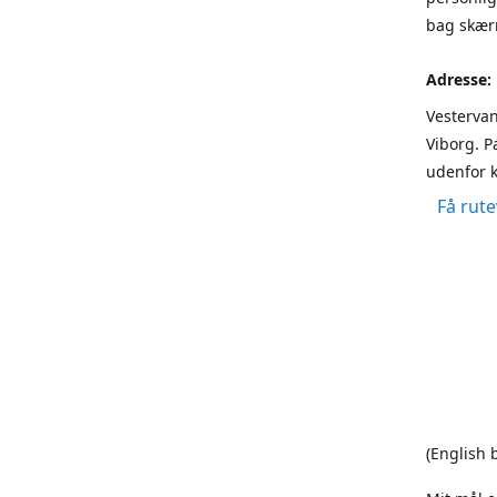
bag skærm
Adresse:
Vestervan
Viborg. P
udenfor k
Få rute
(English 