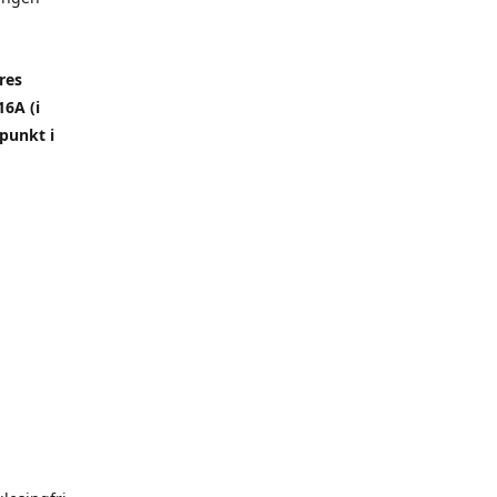
res
6A (i
punkt i