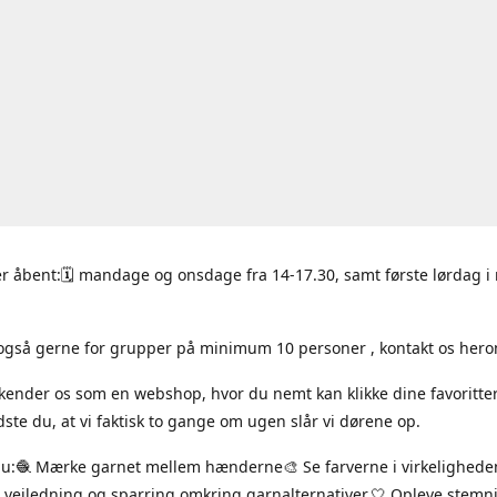
r åbent:🗓 mandage og onsdage fra 14-17.30, samt første lørdag 
også gerne for grupper på minimum 10 personer , kontakt os hero
 kender os som en webshop, hvor du nemt kan klikke dine favoritte
ste du, at vi faktisk to gange om ugen slår vi dørene op.
du:🧶 Mærke garnet mellem hænderne🎨 Se farverne i virkelighede
 vejledning og sparring omkring garnalternativer.🤍 Opleve stem