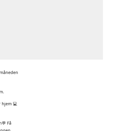
i måneden
m.
r hjem 💻
n💬 Få
ningen