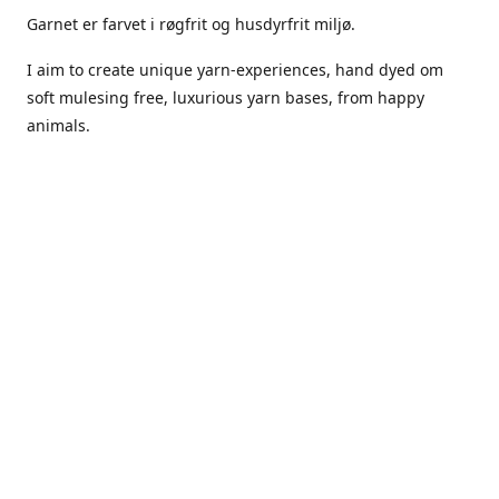
Garnet er farvet i røgfrit og husdyrfrit miljø.
I aim to create unique yarn-experiences, hand dyed om
soft mulesing free, luxurious yarn bases, from happy
animals.
The dyes Iuse are acid dyes, small amounts of citric acid
along with steam will set thecolors.
The Yarn has been handled in a no smoking, no pets
environment.