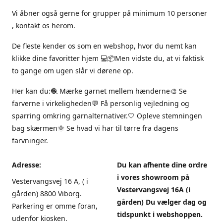
Vi åbner også gerne for grupper på minimum 10 personer
, kontakt os herom.
De fleste kender os som en webshop, hvor du nemt kan
klikke dine favoritter hjem 💻📦Men vidste du, at vi faktisk
to gange om ugen slår vi dørene op.
Her kan du:🧶 Mærke garnet mellem hænderne🎨 Se
farverne i virkeligheden💬 Få personlig vejledning og
sparring omkring garnalternativer.🤍 Opleve stemningen
bag skærmen🌞 Se hvad vi har til tørre fra dagens
farvninger.
Adresse:
Du kan afhente dine ordre
i vores showroom på
Vestervangsvej 16 A, ( i
Vestervangsvej 16A (i
gården) 8800 Viborg.
gården) Du vælger dag og
Parkering er omme foran,
tidspunkt i webshoppen.
udenfor kiosken.