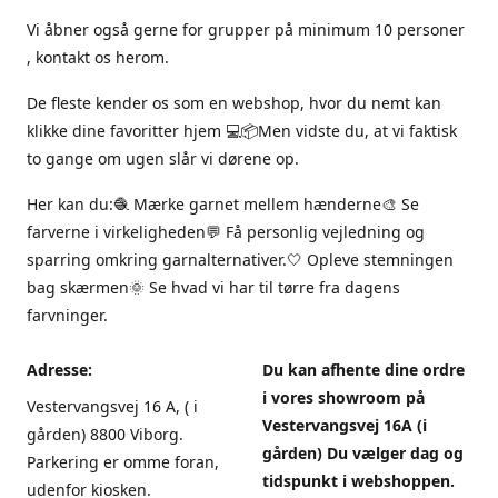
Vi åbner også gerne for grupper på minimum 10 personer
, kontakt os herom.
De fleste kender os som en webshop, hvor du nemt kan
klikke dine favoritter hjem 💻📦Men vidste du, at vi faktisk
to gange om ugen slår vi dørene op.
Her kan du:🧶 Mærke garnet mellem hænderne🎨 Se
farverne i virkeligheden💬 Få personlig vejledning og
sparring omkring garnalternativer.🤍 Opleve stemningen
bag skærmen🌞 Se hvad vi har til tørre fra dagens
farvninger.
Adresse:
Du kan afhente dine ordre
i vores showroom på
Vestervangsvej 16 A, ( i
Vestervangsvej 16A (i
gården) 8800 Viborg.
gården) Du vælger dag og
Parkering er omme foran,
tidspunkt i webshoppen.
udenfor kiosken.