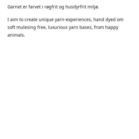
Garnet er farvet i røgfrit og husdyrfrit miljø.
I aim to create unique yarn-experiences, hand dyed om
soft mulesing free, luxurious yarn bases, from happy
animals.
The dyes Iuse are acid dyes, small amounts of citric acid
along with steam will set thecolors.
The Yarn has been handled in a no smoking, no pets
environment.