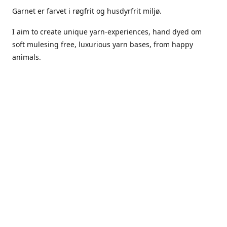
Garnet er farvet i røgfrit og husdyrfrit miljø.
I aim to create unique yarn-experiences, hand dyed om
soft mulesing free, luxurious yarn bases, from happy
animals.
The dyes Iuse are acid dyes, small amounts of citric acid
along with steam will set thecolors.
The Yarn has been handled in a no smoking, no pets
environment.