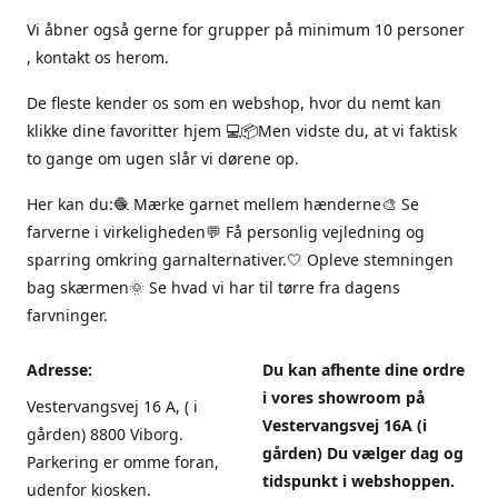
Vi åbner også gerne for grupper på minimum 10 personer
, kontakt os herom.
De fleste kender os som en webshop, hvor du nemt kan
klikke dine favoritter hjem 💻📦Men vidste du, at vi faktisk
to gange om ugen slår vi dørene op.
Her kan du:🧶 Mærke garnet mellem hænderne🎨 Se
farverne i virkeligheden💬 Få personlig vejledning og
sparring omkring garnalternativer.🤍 Opleve stemningen
bag skærmen🌞 Se hvad vi har til tørre fra dagens
farvninger.
Adresse:
Du kan afhente dine ordre
i vores showroom på
Vestervangsvej 16 A, ( i
Vestervangsvej 16A (i
gården) 8800 Viborg.
gården) Du vælger dag og
Parkering er omme foran,
tidspunkt i webshoppen.
udenfor kiosken.