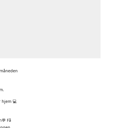
i måneden
m.
r hjem 💻
n💬 Få
ningen