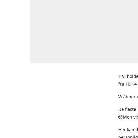
✨Vi holde
fra 10-14
Vi åbner 
De fleste
📦Men vid
Her kan 
personlig