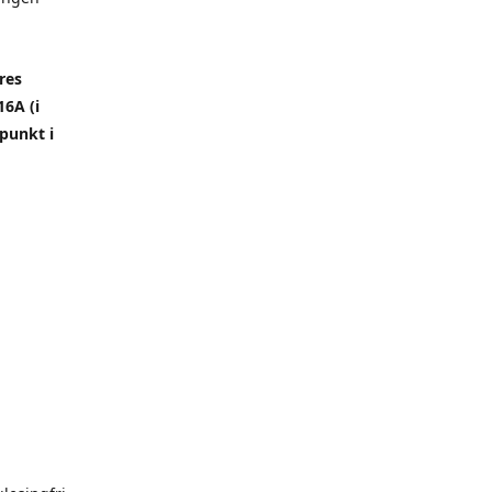
res
6A (i
punkt i