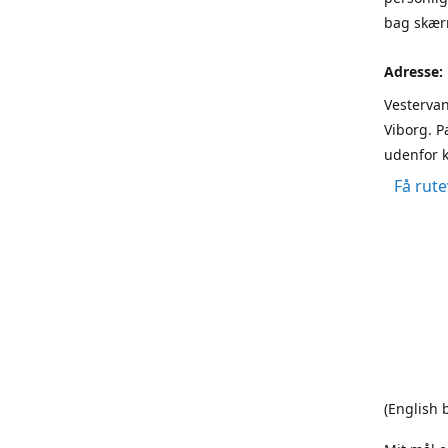
bag skærm
Adresse:
Vestervan
Viborg. P
udenfor k
Få rute
(English 