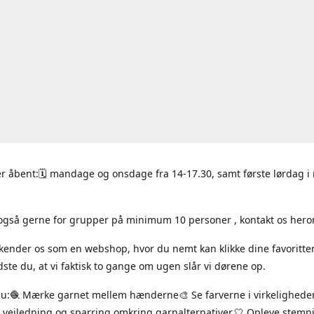
r åbent:🗓 mandage og onsdage fra 14-17.30, samt første lørdag 
også gerne for grupper på minimum 10 personer , kontakt os hero
 kender os som en webshop, hvor du nemt kan klikke dine favoritte
ste du, at vi faktisk to gange om ugen slår vi dørene op.
du:🧶 Mærke garnet mellem hænderne🎨 Se farverne i virkelighede
 vejledning og sparring omkring garnalternativer.🤍 Opleve stem