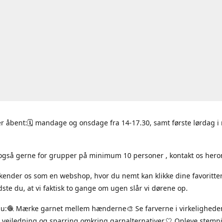
r åbent:🗓 mandage og onsdage fra 14-17.30, samt første lørdag 
også gerne for grupper på minimum 10 personer , kontakt os hero
 kender os som en webshop, hvor du nemt kan klikke dine favoritte
ste du, at vi faktisk to gange om ugen slår vi dørene op.
du:🧶 Mærke garnet mellem hænderne🎨 Se farverne i virkelighede
 vejledning og sparring omkring garnalternativer.🤍 Opleve stem