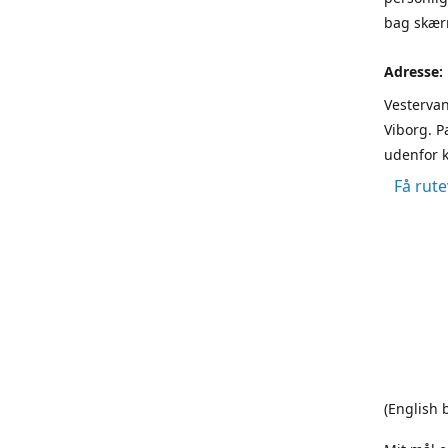
bag skærm
Adresse:
Vestervan
Viborg. P
udenfor k
Få rute
(English 