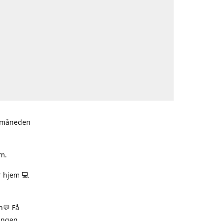
i måneden
m.
r hjem 💻
n💬 Få
ningen