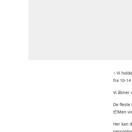
✨Vi holde
fra 10-14
Vi åbner 
De fleste
📦Men vid
Her kan 
personlig