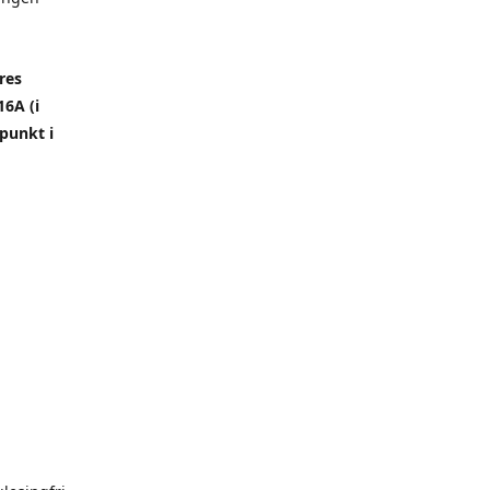
res
6A (i
punkt i