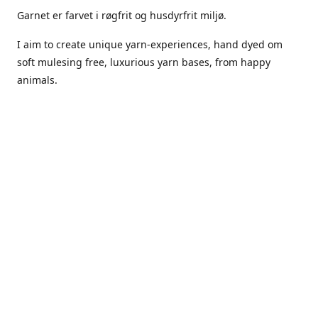
Garnet er farvet i røgfrit og husdyrfrit miljø.
I aim to create unique yarn-experiences, hand dyed om
soft mulesing free, luxurious yarn bases, from happy
animals.
The dyes Iuse are acid dyes, small amounts of citric acid
along with steam will set thecolors.
The Yarn has been handled in a no smoking, no pets
environment.