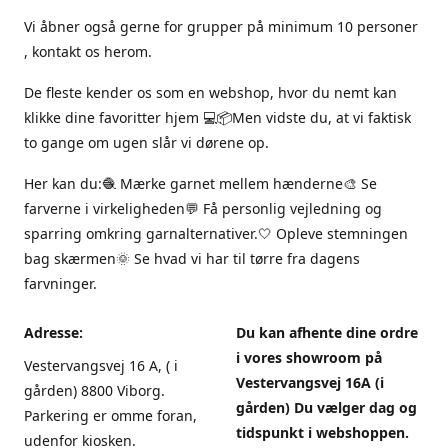
Vi åbner også gerne for grupper på minimum 10 personer
, kontakt os herom.
De fleste kender os som en webshop, hvor du nemt kan
klikke dine favoritter hjem 💻📦Men vidste du, at vi faktisk
to gange om ugen slår vi dørene op.
Her kan du:🧶 Mærke garnet mellem hænderne🎨 Se
farverne i virkeligheden💬 Få personlig vejledning og
sparring omkring garnalternativer.🤍 Opleve stemningen
bag skærmen🌞 Se hvad vi har til tørre fra dagens
farvninger.
Adresse:
Du kan afhente dine ordre
i vores showroom på
Vestervangsvej 16 A, ( i
Vestervangsvej 16A (i
gården) 8800 Viborg.
gården) Du vælger dag og
Parkering er omme foran,
tidspunkt i webshoppen.
udenfor kiosken.