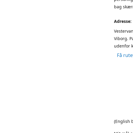
bag skærm
Adresse:
Vestervan
Viborg. P
udenfor k
Få rute
(English 