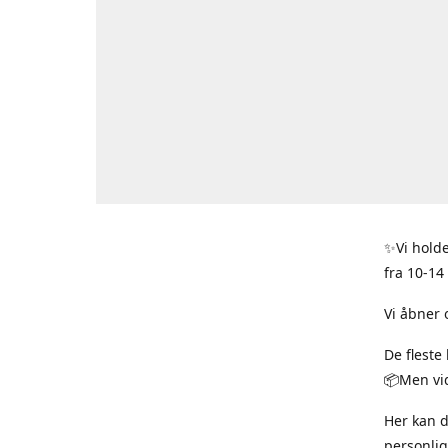
✨Vi holde
fra 10-14
Vi åbner 
De fleste
📦Men vid
Her kan 
personlig