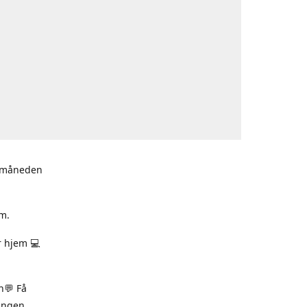
i måneden
m.
r hjem 💻
n💬 Få
ningen