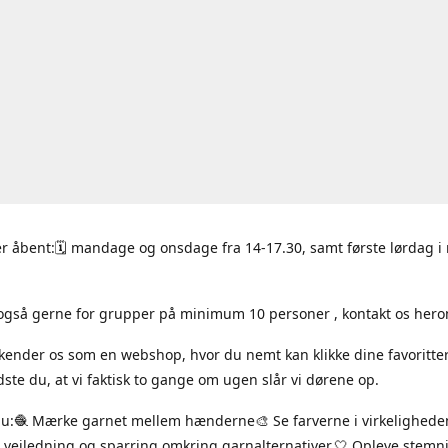
r åbent:🗓 mandage og onsdage fra 14-17.30, samt første lørdag 
også gerne for grupper på minimum 10 personer , kontakt os hero
 kender os som en webshop, hvor du nemt kan klikke dine favoritte
ste du, at vi faktisk to gange om ugen slår vi dørene op.
du:🧶 Mærke garnet mellem hænderne🎨 Se farverne i virkelighede
 vejledning og sparring omkring garnalternativer.🤍 Opleve stem