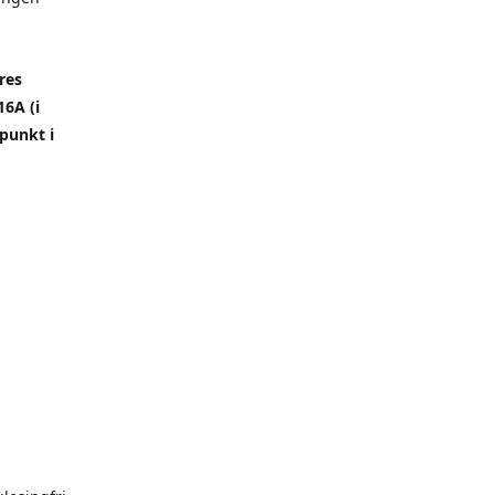
res
6A (i
punkt i