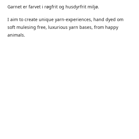
Garnet er farvet i røgfrit og husdyrfrit miljø.
I aim to create unique yarn-experiences, hand dyed om
soft mulesing free, luxurious yarn bases, from happy
animals.
The dyes Iuse are acid dyes, small amounts of citric acid
along with steam will set thecolors.
The Yarn has been handled in a no smoking, no pets
environment.