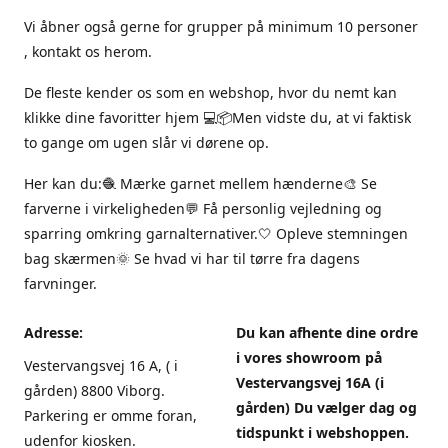
Vi åbner også gerne for grupper på minimum 10 personer
, kontakt os herom.
De fleste kender os som en webshop, hvor du nemt kan
klikke dine favoritter hjem 💻📦Men vidste du, at vi faktisk
to gange om ugen slår vi dørene op.
Her kan du:🧶 Mærke garnet mellem hænderne🎨 Se
farverne i virkeligheden💬 Få personlig vejledning og
sparring omkring garnalternativer.🤍 Opleve stemningen
bag skærmen🌞 Se hvad vi har til tørre fra dagens
farvninger.
Adresse:
Du kan afhente dine ordre
i vores showroom på
Vestervangsvej 16 A, ( i
Vestervangsvej 16A (i
gården) 8800 Viborg.
gården) Du vælger dag og
Parkering er omme foran,
tidspunkt i webshoppen.
udenfor kiosken.