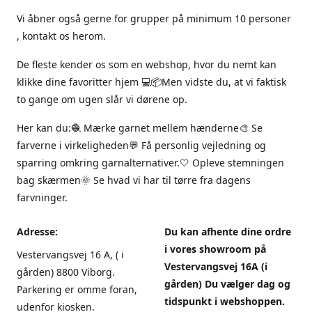
Vi åbner også gerne for grupper på minimum 10 personer
, kontakt os herom.
De fleste kender os som en webshop, hvor du nemt kan
klikke dine favoritter hjem 💻📦Men vidste du, at vi faktisk
to gange om ugen slår vi dørene op.
Her kan du:🧶 Mærke garnet mellem hænderne🎨 Se
farverne i virkeligheden💬 Få personlig vejledning og
sparring omkring garnalternativer.🤍 Opleve stemningen
bag skærmen🌞 Se hvad vi har til tørre fra dagens
farvninger.
Adresse:
Du kan afhente dine ordre
i vores showroom på
Vestervangsvej 16 A, ( i
Vestervangsvej 16A (i
gården) 8800 Viborg.
gården) Du vælger dag og
Parkering er omme foran,
tidspunkt i webshoppen.
udenfor kiosken.