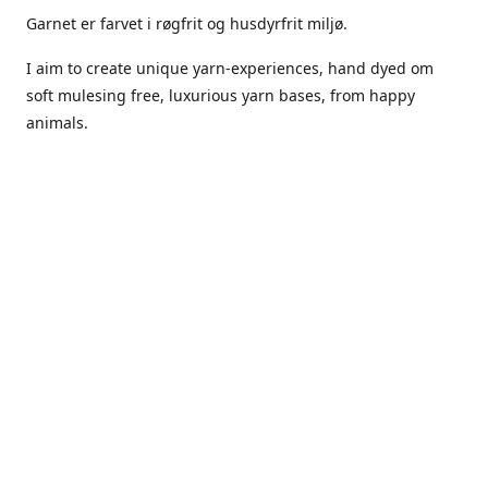
Garnet er farvet i røgfrit og husdyrfrit miljø.
I aim to create unique yarn-experiences, hand dyed om
soft mulesing free, luxurious yarn bases, from happy
animals.
The dyes Iuse are acid dyes, small amounts of citric acid
along with steam will set thecolors.
The Yarn has been handled in a no smoking, no pets
environment.