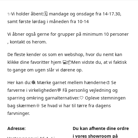
✨Vi holder åbent:🗓 mandage og onsdage fra 14-17.30,
samt første lørdag i måneden fra 10-14
Vi åbner også gerne for grupper på minimum 10 personer
, kontakt os herom.
De fleste kender os som en webshop, hvor du nemt kan
klikke dine favoritter hjem 💻📦Men vidste du, at vi faktisk
to gange om ugen slår vi dørene op.
Her kan du:🧶 Mærke garnet mellem hænderne🎨 Se
farverne i virkeligheden💬 Få personlig vejledning og
sparring omkring garnalternativer.🤍 Opleve stemningen
bag skærmen🌞 Se hvad vi har til tørre fra dagens
farvninger.
Adresse:
Du kan afhente dine ordre
i vores showroom på