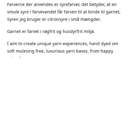
Farverne der anvendes er syrefarver, det betyder, at en
smule syre i farvevandet får farven til at binde til garnet,
Syren jeg bruger er citronsyre i små mængder.
Garnet er farvet i røgfrit og husdyrfrit miljø.
I aim to create unique yarn-experiences, hand dyed om
soft mulesing free, luxurious yarn bases, from happy
animals.
The dyes Iuse are acid dyes, small amounts of citric acid
along with steam will set thecolors.
The Yarn has been handled in a no smoking, no pets
environment.