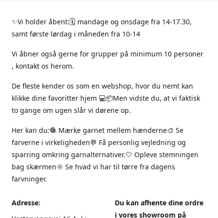
✨Vi holder åbent:🗓 mandage og onsdage fra 14-17.30,
samt første lørdag i måneden fra 10-14
Vi åbner også gerne for grupper på minimum 10 personer
, kontakt os herom.
De fleste kender os som en webshop, hvor du nemt kan
klikke dine favoritter hjem 💻📦Men vidste du, at vi faktisk
to gange om ugen slår vi dørene op.
Her kan du:🧶 Mærke garnet mellem hænderne🎨 Se
farverne i virkeligheden💬 Få personlig vejledning og
sparring omkring garnalternativer.🤍 Opleve stemningen
bag skærmen🌞 Se hvad vi har til tørre fra dagens
farvninger.
Adresse:
Du kan afhente dine ordre
i vores showroom på