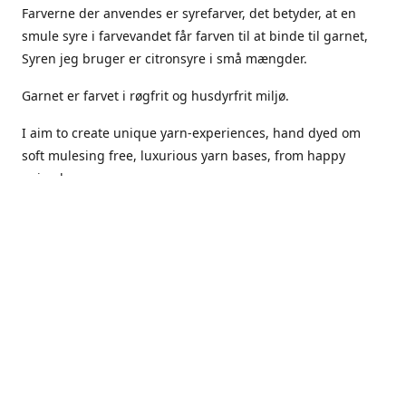
Farverne der anvendes er syrefarver, det betyder, at en
smule syre i farvevandet får farven til at binde til garnet,
Syren jeg bruger er citronsyre i små mængder.
Garnet er farvet i røgfrit og husdyrfrit miljø.
I aim to create unique yarn-experiences, hand dyed om
soft mulesing free, luxurious yarn bases, from happy
animals.
The dyes Iuse are acid dyes, small amounts of citric acid
along with steam will set thecolors.
The Yarn has been handled in a no smoking, no pets
environment.