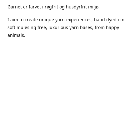
Garnet er farvet i røgfrit og husdyrfrit miljø.
I aim to create unique yarn-experiences, hand dyed om
soft mulesing free, luxurious yarn bases, from happy
animals.
The dyes Iuse are acid dyes, small amounts of citric acid
along with steam will set thecolors.
The Yarn has been handled in a no smoking, no pets
environment.