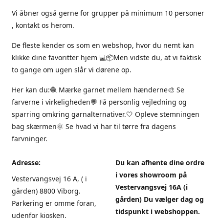
Vi åbner også gerne for grupper på minimum 10 personer
, kontakt os herom.
De fleste kender os som en webshop, hvor du nemt kan
klikke dine favoritter hjem 💻📦Men vidste du, at vi faktisk
to gange om ugen slår vi dørene op.
Her kan du:🧶 Mærke garnet mellem hænderne🎨 Se
farverne i virkeligheden💬 Få personlig vejledning og
sparring omkring garnalternativer.🤍 Opleve stemningen
bag skærmen🌞 Se hvad vi har til tørre fra dagens
farvninger.
Adresse:
Du kan afhente dine ordre
i vores showroom på
Vestervangsvej 16 A, ( i
Vestervangsvej 16A (i
gården) 8800 Viborg.
gården) Du vælger dag og
Parkering er omme foran,
tidspunkt i webshoppen.
udenfor kiosken.