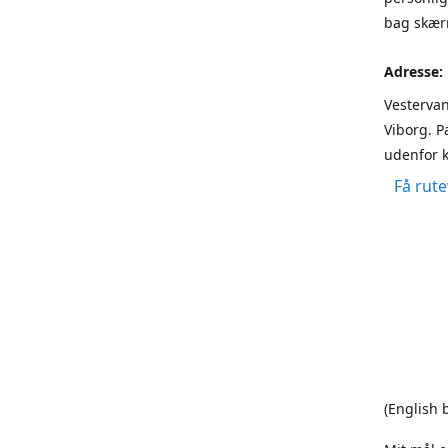
bag skærm
Adresse:
Vestervan
Viborg. P
udenfor k
Få rute
(English 