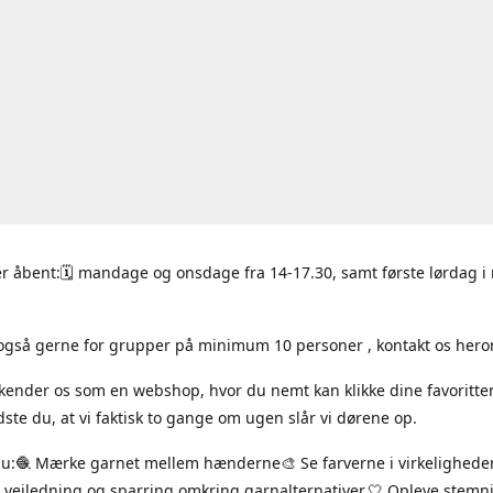
r åbent:🗓 mandage og onsdage fra 14-17.30, samt første lørdag 
også gerne for grupper på minimum 10 personer , kontakt os hero
 kender os som en webshop, hvor du nemt kan klikke dine favoritte
ste du, at vi faktisk to gange om ugen slår vi dørene op.
du:🧶 Mærke garnet mellem hænderne🎨 Se farverne i virkelighede
 vejledning og sparring omkring garnalternativer.🤍 Opleve stem