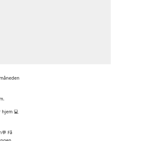
i måneden
m.
r hjem 💻
n💬 Få
ningen