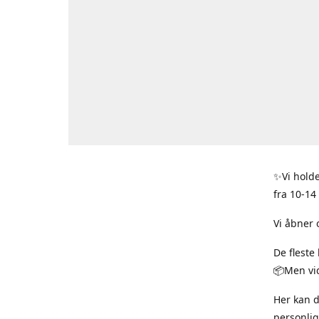
✨Vi holde
fra 10-14
Vi åbner 
De fleste
📦Men vid
Her kan 
personlig