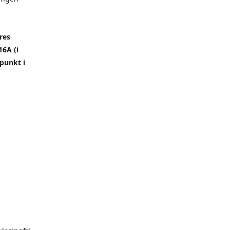
res
6A (i
punkt i