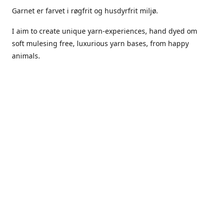
Garnet er farvet i røgfrit og husdyrfrit miljø.
I aim to create unique yarn-experiences, hand dyed om
soft mulesing free, luxurious yarn bases, from happy
animals.
The dyes Iuse are acid dyes, small amounts of citric acid
along with steam will set thecolors.
The Yarn has been handled in a no smoking, no pets
environment.