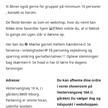
Vi åbner også gerne for grupper på minimum 10 personer
, kontakt os herom.
De fleste kender os som en webshop, hvor du nemt kan
klikke dine favoritter hjem 💻📦Men vidste du, at vi faktisk
to gange om ugen slår vi dørene op.
Her kan du:🧶 Mærke garnet mellem hænderne🎨 Se
farverne i virkeligheden💬 Få personlig vejledning og
sparring omkring garnalternativer.🤍 Opleve stemningen
bag skærmen🌞 Se hvad vi har til tørre fra dagens
farvninger.
Adresse:
Du kan afhente dine ordre
i vores showroom på
Vestervangsvej 16 A, ( i
Vestervangsvej 16A (i
gården) 8800 Viborg.
gården) Du vælger dag og
Parkering er omme foran,
tidspunkt i webshoppen.
udenfor kiosken.