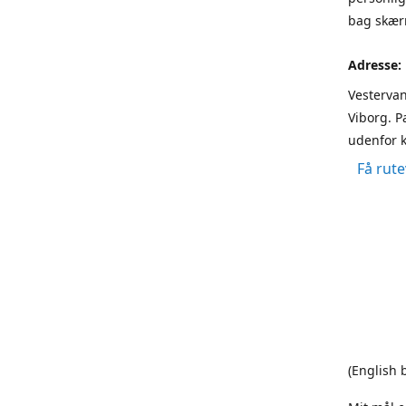
bag skærm
Adresse:
Vestervan
Viborg. P
udenfor k
Få rute
(English 