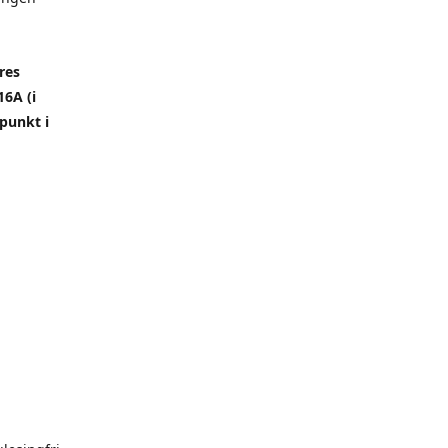
res
6A (i
punkt i