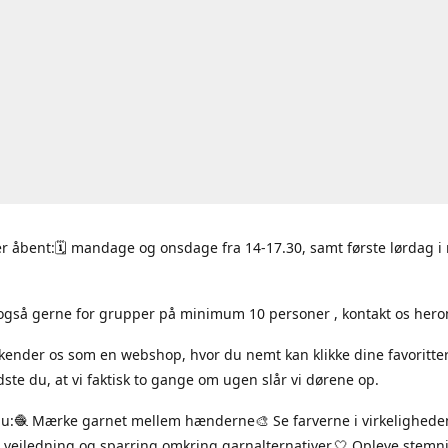
r åbent:🗓 mandage og onsdage fra 14-17.30, samt første lørdag 
også gerne for grupper på minimum 10 personer , kontakt os hero
 kender os som en webshop, hvor du nemt kan klikke dine favoritte
ste du, at vi faktisk to gange om ugen slår vi dørene op.
du:🧶 Mærke garnet mellem hænderne🎨 Se farverne i virkelighede
 vejledning og sparring omkring garnalternativer.🤍 Opleve stem