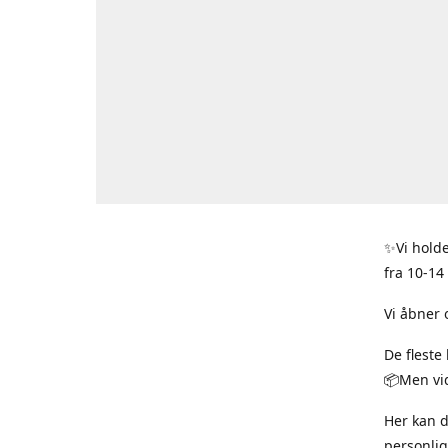
✨Vi holde
fra 10-14
Vi åbner 
De fleste
📦Men vid
Her kan 
personlig