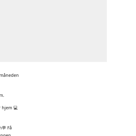
i måneden
m.
r hjem 💻
n💬 Få
ningen