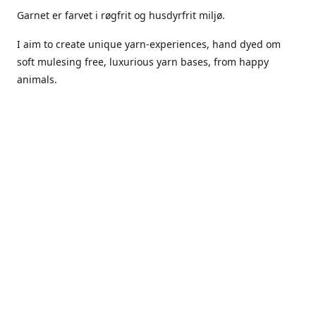
Garnet er farvet i røgfrit og husdyrfrit miljø.
I aim to create unique yarn-experiences, hand dyed om
soft mulesing free, luxurious yarn bases, from happy
animals.
The dyes Iuse are acid dyes, small amounts of citric acid
along with steam will set thecolors.
The Yarn has been handled in a no smoking, no pets
environment.