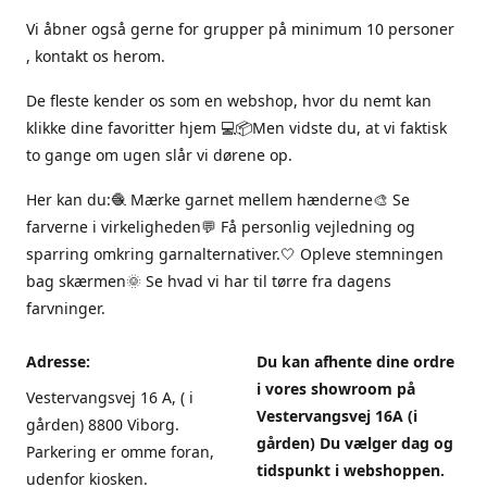
Vi åbner også gerne for grupper på minimum 10 personer
, kontakt os herom.
De fleste kender os som en webshop, hvor du nemt kan
klikke dine favoritter hjem 💻📦Men vidste du, at vi faktisk
to gange om ugen slår vi dørene op.
Her kan du:🧶 Mærke garnet mellem hænderne🎨 Se
farverne i virkeligheden💬 Få personlig vejledning og
sparring omkring garnalternativer.🤍 Opleve stemningen
bag skærmen🌞 Se hvad vi har til tørre fra dagens
farvninger.
Adresse:
Du kan afhente dine ordre
i vores showroom på
Vestervangsvej 16 A, ( i
Vestervangsvej 16A (i
gården) 8800 Viborg.
gården) Du vælger dag og
Parkering er omme foran,
tidspunkt i webshoppen.
udenfor kiosken.