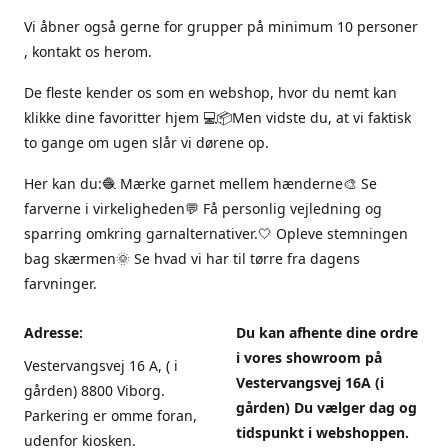
Vi åbner også gerne for grupper på minimum 10 personer
, kontakt os herom.
De fleste kender os som en webshop, hvor du nemt kan
klikke dine favoritter hjem 💻📦Men vidste du, at vi faktisk
to gange om ugen slår vi dørene op.
Her kan du:🧶 Mærke garnet mellem hænderne🎨 Se
farverne i virkeligheden💬 Få personlig vejledning og
sparring omkring garnalternativer.🤍 Opleve stemningen
bag skærmen🌞 Se hvad vi har til tørre fra dagens
farvninger.
Adresse:
Du kan afhente dine ordre
i vores showroom på
Vestervangsvej 16 A, ( i
Vestervangsvej 16A (i
gården) 8800 Viborg.
gården) Du vælger dag og
Parkering er omme foran,
tidspunkt i webshoppen.
udenfor kiosken.