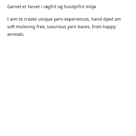
Garnet er farvet i røgfrit og husdyrfrit miljø.
I aim to create unique yarn-experiences, hand dyed om
soft mulesing free, luxurious yarn bases, from happy
animals.
The dyes Iuse are acid dyes, small amounts of citric acid
along with steam will set thecolors.
The Yarn has been handled in a no smoking, no pets
environment.