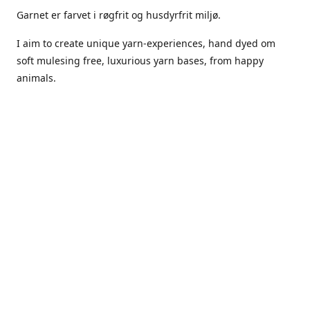
Garnet er farvet i røgfrit og husdyrfrit miljø.
I aim to create unique yarn-experiences, hand dyed om
soft mulesing free, luxurious yarn bases, from happy
animals.
The dyes Iuse are acid dyes, small amounts of citric acid
along with steam will set thecolors.
The Yarn has been handled in a no smoking, no pets
environment.