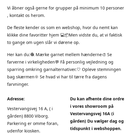
Vi åbner også gerne for grupper på minimum 10 personer
, kontakt os herom.
De fleste kender os som en webshop, hvor du nemt kan
klikke dine favoritter hjem 💻📦Men vidste du, at vi faktisk
to gange om ugen slår vi dørene op.
Her kan du:🧶 Mærke garnet mellem hænderne🎨 Se
farverne i virkeligheden💬 Få personlig vejledning og
sparring omkring garnalternativer.🤍 Opleve stemningen
bag skærmen🌞 Se hvad vi har til tørre fra dagens
farvninger.
Adresse:
Du kan afhente dine ordre
i vores showroom på
Vestervangsvej 16 A, ( i
Vestervangsvej 16A (i
gården) 8800 Viborg.
gården) Du vælger dag og
Parkering er omme foran,
tidspunkt i webshoppen.
udenfor kiosken.