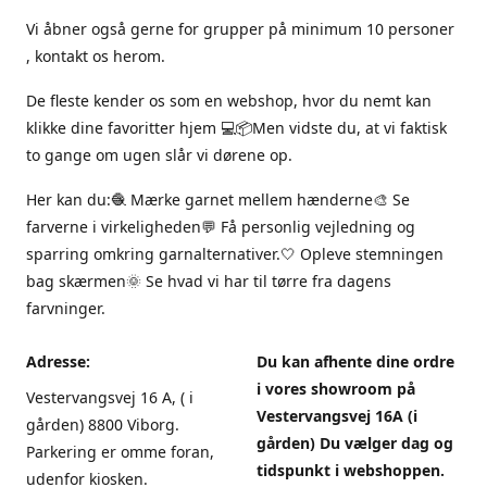
Vi åbner også gerne for grupper på minimum 10 personer
, kontakt os herom.
De fleste kender os som en webshop, hvor du nemt kan
klikke dine favoritter hjem 💻📦Men vidste du, at vi faktisk
to gange om ugen slår vi dørene op.
Her kan du:🧶 Mærke garnet mellem hænderne🎨 Se
farverne i virkeligheden💬 Få personlig vejledning og
sparring omkring garnalternativer.🤍 Opleve stemningen
bag skærmen🌞 Se hvad vi har til tørre fra dagens
farvninger.
Adresse:
Du kan afhente dine ordre
i vores showroom på
Vestervangsvej 16 A, ( i
Vestervangsvej 16A (i
gården) 8800 Viborg.
gården) Du vælger dag og
Parkering er omme foran,
tidspunkt i webshoppen.
udenfor kiosken.