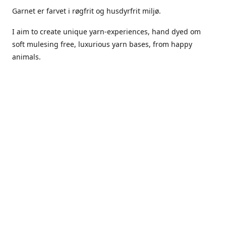
Garnet er farvet i røgfrit og husdyrfrit miljø.
I aim to create unique yarn-experiences, hand dyed om
soft mulesing free, luxurious yarn bases, from happy
animals.
The dyes Iuse are acid dyes, small amounts of citric acid
along with steam will set thecolors.
The Yarn has been handled in a no smoking, no pets
environment.