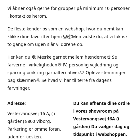
Vi åbner også gerne for grupper på minimum 10 personer
, kontakt os herom.
De fleste kender os som en webshop, hvor du nemt kan
klikke dine favoritter hjem 💻📦Men vidste du, at vi faktisk
to gange om ugen slår vi dørene op.
Her kan du:🧶 Mærke garnet mellem hænderne🎨 Se
farverne i virkeligheden💬 Få personlig vejledning og
sparring omkring garnalternativer.🤍 Opleve stemningen
bag skærmen🌞 Se hvad vi har til tørre fra dagens
farvninger.
Adresse:
Du kan afhente dine ordre
i vores showroom på
Vestervangsvej 16 A, ( i
Vestervangsvej 16A (i
gården) 8800 Viborg.
gården) Du vælger dag og
Parkering er omme foran,
tidspunkt i webshoppen.
udenfor kiosken.