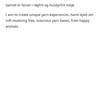
Garnet er farvet i røgfrit og husdyrfrit miljø.
I aim to create unique yarn-experiences, hand dyed om
soft mulesing free, luxurious yarn bases, from happy
animals.
The dyes Iuse are acid dyes, small amounts of citric acid
along with steam will set thecolors.
The Yarn has been handled in a no smoking, no pets
environment.