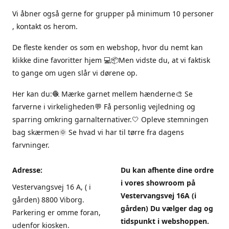
Vi åbner også gerne for grupper på minimum 10 personer
, kontakt os herom.
De fleste kender os som en webshop, hvor du nemt kan
klikke dine favoritter hjem 💻📦Men vidste du, at vi faktisk
to gange om ugen slår vi dørene op.
Her kan du:🧶 Mærke garnet mellem hænderne🎨 Se
farverne i virkeligheden💬 Få personlig vejledning og
sparring omkring garnalternativer.🤍 Opleve stemningen
bag skærmen🌞 Se hvad vi har til tørre fra dagens
farvninger.
Adresse:
Du kan afhente dine ordre
i vores showroom på
Vestervangsvej 16 A, ( i
Vestervangsvej 16A (i
gården) 8800 Viborg.
gården) Du vælger dag og
Parkering er omme foran,
tidspunkt i webshoppen.
udenfor kiosken.