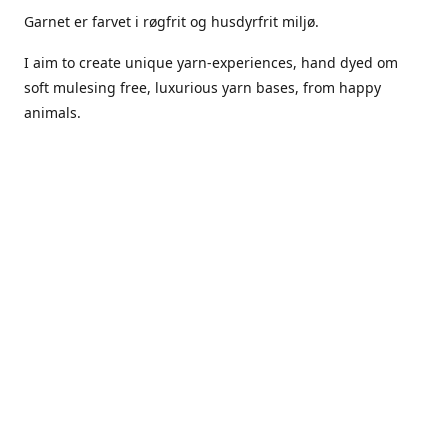
Garnet er farvet i røgfrit og husdyrfrit miljø.
I aim to create unique yarn-experiences, hand dyed om
soft mulesing free, luxurious yarn bases, from happy
animals.
The dyes Iuse are acid dyes, small amounts of citric acid
along with steam will set thecolors.
The Yarn has been handled in a no smoking, no pets
environment.