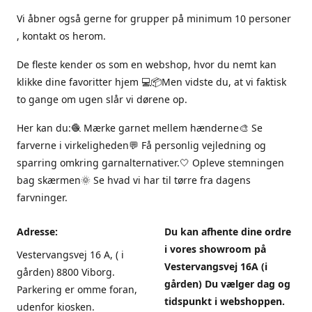
Vi åbner også gerne for grupper på minimum 10 personer
, kontakt os herom.
De fleste kender os som en webshop, hvor du nemt kan
klikke dine favoritter hjem 💻📦Men vidste du, at vi faktisk
to gange om ugen slår vi dørene op.
Her kan du:🧶 Mærke garnet mellem hænderne🎨 Se
farverne i virkeligheden💬 Få personlig vejledning og
sparring omkring garnalternativer.🤍 Opleve stemningen
bag skærmen🌞 Se hvad vi har til tørre fra dagens
farvninger.
Adresse:
Du kan afhente dine ordre
i vores showroom på
Vestervangsvej 16 A, ( i
Vestervangsvej 16A (i
gården) 8800 Viborg.
gården) Du vælger dag og
Parkering er omme foran,
tidspunkt i webshoppen.
udenfor kiosken.