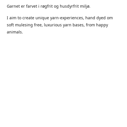
Garnet er farvet i røgfrit og husdyrfrit miljø.
I aim to create unique yarn-experiences, hand dyed om
soft mulesing free, luxurious yarn bases, from happy
animals.
The dyes Iuse are acid dyes, small amounts of citric acid
along with steam will set thecolors.
The Yarn has been handled in a no smoking, no pets
environment.