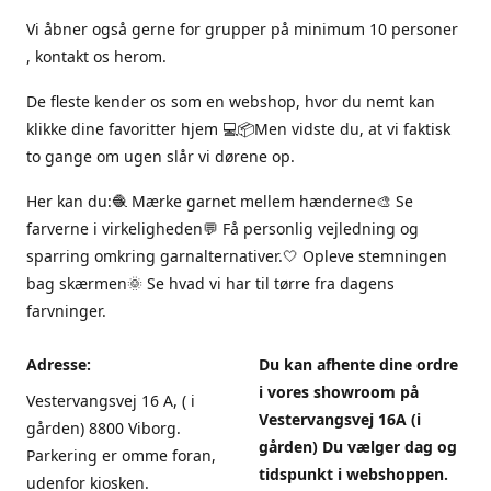
Vi åbner også gerne for grupper på minimum 10 personer
, kontakt os herom.
De fleste kender os som en webshop, hvor du nemt kan
klikke dine favoritter hjem 💻📦Men vidste du, at vi faktisk
to gange om ugen slår vi dørene op.
Her kan du:🧶 Mærke garnet mellem hænderne🎨 Se
farverne i virkeligheden💬 Få personlig vejledning og
sparring omkring garnalternativer.🤍 Opleve stemningen
bag skærmen🌞 Se hvad vi har til tørre fra dagens
farvninger.
Adresse:
Du kan afhente dine ordre
i vores showroom på
Vestervangsvej 16 A, ( i
Vestervangsvej 16A (i
gården) 8800 Viborg.
gården) Du vælger dag og
Parkering er omme foran,
tidspunkt i webshoppen.
udenfor kiosken.