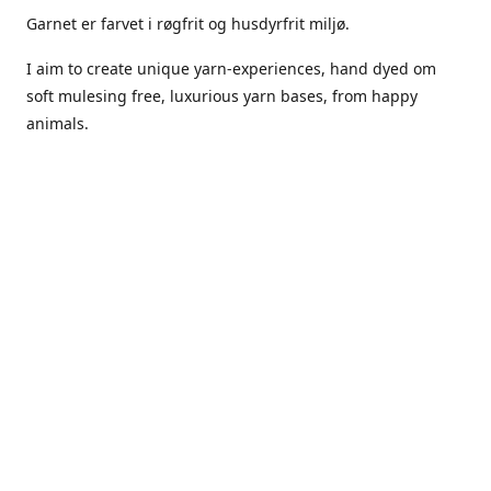
Garnet er farvet i røgfrit og husdyrfrit miljø.
I aim to create unique yarn-experiences, hand dyed om
soft mulesing free, luxurious yarn bases, from happy
animals.
The dyes Iuse are acid dyes, small amounts of citric acid
along with steam will set thecolors.
The Yarn has been handled in a no smoking, no pets
environment.