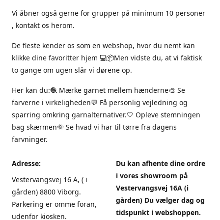
Vi åbner også gerne for grupper på minimum 10 personer
, kontakt os herom.
De fleste kender os som en webshop, hvor du nemt kan
klikke dine favoritter hjem 💻📦Men vidste du, at vi faktisk
to gange om ugen slår vi dørene op.
Her kan du:🧶 Mærke garnet mellem hænderne🎨 Se
farverne i virkeligheden💬 Få personlig vejledning og
sparring omkring garnalternativer.🤍 Opleve stemningen
bag skærmen🌞 Se hvad vi har til tørre fra dagens
farvninger.
Adresse:
Du kan afhente dine ordre
i vores showroom på
Vestervangsvej 16 A, ( i
Vestervangsvej 16A (i
gården) 8800 Viborg.
gården) Du vælger dag og
Parkering er omme foran,
tidspunkt i webshoppen.
udenfor kiosken.