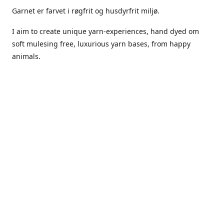
Garnet er farvet i røgfrit og husdyrfrit miljø.
I aim to create unique yarn-experiences, hand dyed om
soft mulesing free, luxurious yarn bases, from happy
animals.
The dyes Iuse are acid dyes, small amounts of citric acid
along with steam will set thecolors.
The Yarn has been handled in a no smoking, no pets
environment.