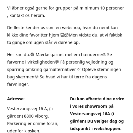
Vi åbner også gerne for grupper på minimum 10 personer
, kontakt os herom.
De fleste kender os som en webshop, hvor du nemt kan
klikke dine favoritter hjem 💻📦Men vidste du, at vi faktisk
to gange om ugen slår vi dørene op.
Her kan du:🧶 Mærke garnet mellem hænderne🎨 Se
farverne i virkeligheden💬 Få personlig vejledning og
sparring omkring garnalternativer.🤍 Opleve stemningen
bag skærmen🌞 Se hvad vi har til tørre fra dagens
farvninger.
Adresse:
Du kan afhente dine ordre
i vores showroom på
Vestervangsvej 16 A, ( i
Vestervangsvej 16A (i
gården) 8800 Viborg.
gården) Du vælger dag og
Parkering er omme foran,
tidspunkt i webshoppen.
udenfor kiosken.