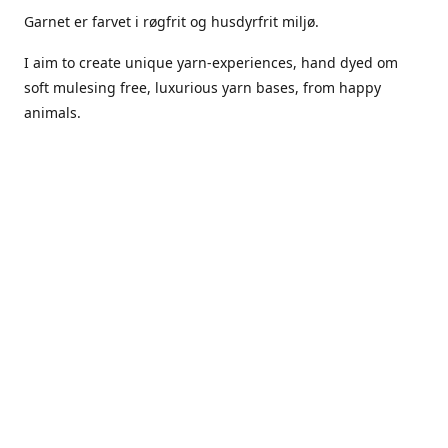
Garnet er farvet i røgfrit og husdyrfrit miljø.
I aim to create unique yarn-experiences, hand dyed om
soft mulesing free, luxurious yarn bases, from happy
animals.
The dyes Iuse are acid dyes, small amounts of citric acid
along with steam will set thecolors.
The Yarn has been handled in a no smoking, no pets
environment.