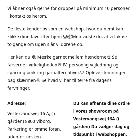
Vi åbner også gerne for grupper på minimum 10 personer
, kontakt os herom.
De fleste kender os som en webshop, hvor du nemt kan
klikke dine favoritter hjem 💻📦Men vidste du, at vi faktisk
to gange om ugen slår vi dørene op.
Her kan du:🧶 Mærke garnet mellem hænderne🎨 Se
farverne i virkeligheden💬 Få personlig vejledning og
sparring omkring garnalternativer.🤍 Opleve stemningen
bag skærmen🌞 Se hvad vi har til tørre fra dagens
farvninger.
Adresse:
Du kan afhente dine ordre
i vores showroom på
Vestervangsvej 16 A, ( i
Vestervangsvej 16A (i
gården) 8800 Viborg.
gården) Du vælger dag og
Parkering er omme foran,
tidspunkt i webshoppen.
udenfor kiosken.