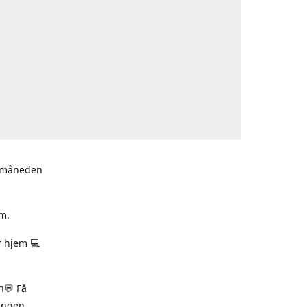
i måneden
m.
r hjem 💻
n💬 Få
ningen