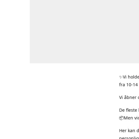
✨Vi holde
fra 10-14
Vi åbner 
De fleste
📦Men vid
Her kan 
personlig