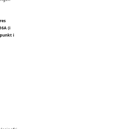
res
6A (i
punkt i