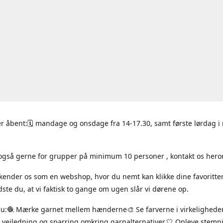
r åbent:🗓 mandage og onsdage fra 14-17.30, samt første lørdag 
også gerne for grupper på minimum 10 personer , kontakt os hero
 kender os som en webshop, hvor du nemt kan klikke dine favoritte
ste du, at vi faktisk to gange om ugen slår vi dørene op.
du:🧶 Mærke garnet mellem hænderne🎨 Se farverne i virkelighede
 vejledning og sparring omkring garnalternativer.🤍 Opleve stem