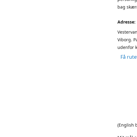
bag skærm
Adresse:
Vestervan
Viborg. P
udenfor k
Få rute
(English 