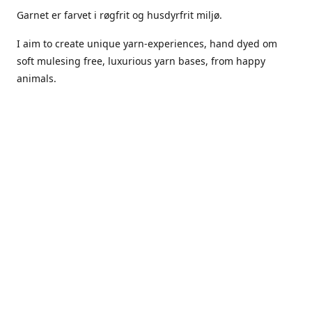
Garnet er farvet i røgfrit og husdyrfrit miljø.
I aim to create unique yarn-experiences, hand dyed om
soft mulesing free, luxurious yarn bases, from happy
animals.
The dyes Iuse are acid dyes, small amounts of citric acid
along with steam will set thecolors.
The Yarn has been handled in a no smoking, no pets
environment.