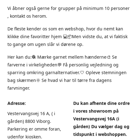
Vi åbner også gerne for grupper på minimum 10 personer
, kontakt os herom.
De fleste kender os som en webshop, hvor du nemt kan
klikke dine favoritter hjem 💻📦Men vidste du, at vi faktisk
to gange om ugen slår vi dørene op.
Her kan du:🧶 Mærke garnet mellem hænderne🎨 Se
farverne i virkeligheden💬 Få personlig vejledning og
sparring omkring garnalternativer.🤍 Opleve stemningen
bag skærmen🌞 Se hvad vi har til tørre fra dagens
farvninger.
Adresse:
Du kan afhente dine ordre
i vores showroom på
Vestervangsvej 16 A, ( i
Vestervangsvej 16A (i
gården) 8800 Viborg.
gården) Du vælger dag og
Parkering er omme foran,
tidspunkt i webshoppen.
udenfor kiosken.