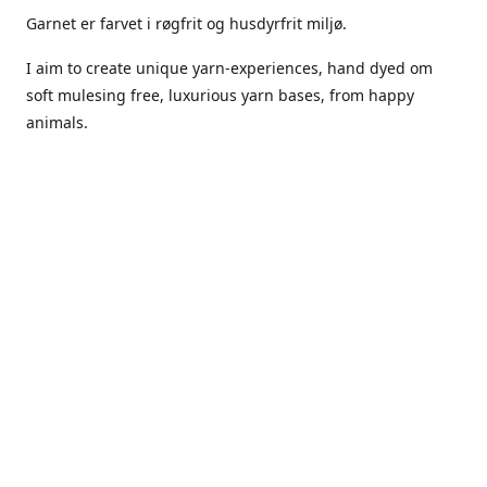
Garnet er farvet i røgfrit og husdyrfrit miljø.
I aim to create unique yarn-experiences, hand dyed om
soft mulesing free, luxurious yarn bases, from happy
animals.
The dyes Iuse are acid dyes, small amounts of citric acid
along with steam will set thecolors.
The Yarn has been handled in a no smoking, no pets
environment.