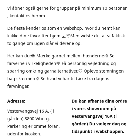
Vi åbner også gerne for grupper på minimum 10 personer
, kontakt os herom.
De fleste kender os som en webshop, hvor du nemt kan
klikke dine favoritter hjem 💻📦Men vidste du, at vi faktisk
to gange om ugen slår vi dørene op.
Her kan du:🧶 Mærke garnet mellem hænderne🎨 Se
farverne i virkeligheden💬 Få personlig vejledning og
sparring omkring garnalternativer.🤍 Opleve stemningen
bag skærmen🌞 Se hvad vi har til tørre fra dagens
farvninger.
Adresse:
Du kan afhente dine ordre
i vores showroom på
Vestervangsvej 16 A, ( i
Vestervangsvej 16A (i
gården) 8800 Viborg.
gården) Du vælger dag og
Parkering er omme foran,
tidspunkt i webshoppen.
udenfor kiosken.