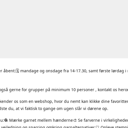
r åbent:🗓 mandage og onsdage fra 14-17.30, samt første lørdag 
også gerne for grupper på minimum 10 personer , kontakt os hero
 kender os som en webshop, hvor du nemt kan klikke dine favoritte
ste du, at vi faktisk to gange om ugen slår vi dørene op.
du:🧶 Mærke garnet mellem hænderne🎨 Se farverne i virkelighede
 vejledning og sparring omkring garnalternativer.🤍 Opleve stem