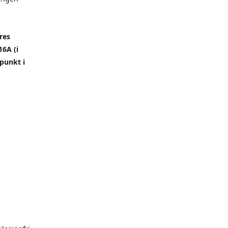
res
6A (i
punkt i