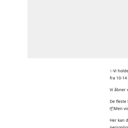
✨Vi holde
fra 10-14
Vi åbner 
De fleste
📦Men vid
Her kan 
personlig