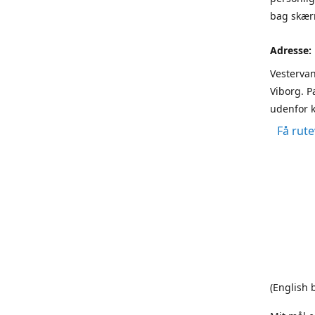
bag skærm
Adresse:
Vestervan
Viborg. P
udenfor k
Få rute
(English 