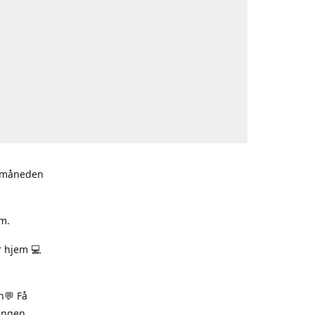
i måneden
m.
r hjem 💻
n💬 Få
ningen