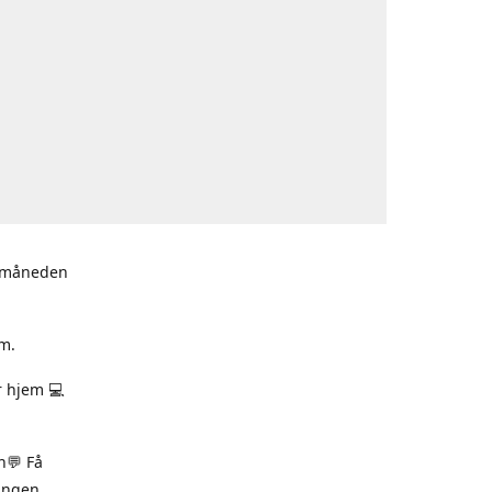
i måneden
m.
r hjem 💻
n💬 Få
ningen