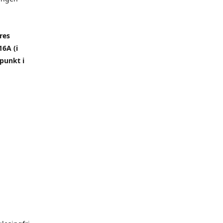
res
6A (i
punkt i