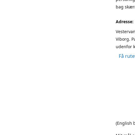
bag skærm
Adresse:
Vestervan
Viborg. P
udenfor k
Få rute
(English 