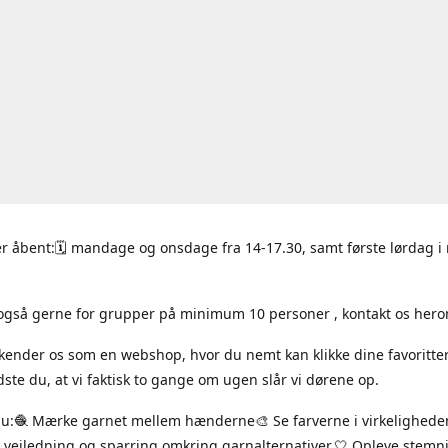
r åbent:🗓 mandage og onsdage fra 14-17.30, samt første lørdag 
også gerne for grupper på minimum 10 personer , kontakt os hero
 kender os som en webshop, hvor du nemt kan klikke dine favoritte
ste du, at vi faktisk to gange om ugen slår vi dørene op.
du:🧶 Mærke garnet mellem hænderne🎨 Se farverne i virkelighede
 vejledning og sparring omkring garnalternativer.🤍 Opleve stem