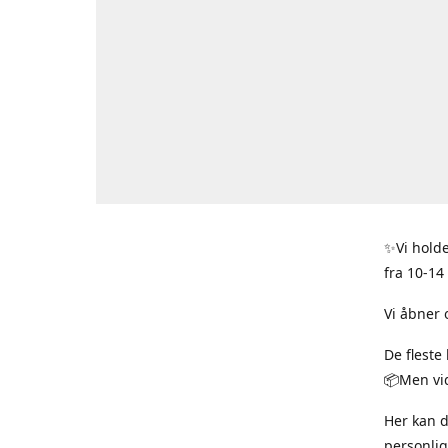
✨Vi holde
fra 10-14
Vi åbner 
De fleste
📦Men vid
Her kan 
personlig