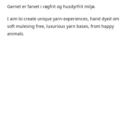
Garnet er farvet i røgfrit og husdyrfrit miljø.
I aim to create unique yarn-experiences, hand dyed om
soft mulesing free, luxurious yarn bases, from happy
animals.
The dyes Iuse are acid dyes, small amounts of citric acid
along with steam will set thecolors.
The Yarn has been handled in a no smoking, no pets
environment.