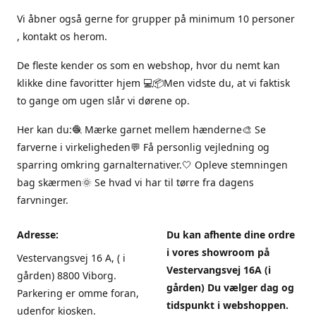
Vi åbner også gerne for grupper på minimum 10 personer
, kontakt os herom.
De fleste kender os som en webshop, hvor du nemt kan
klikke dine favoritter hjem 💻📦Men vidste du, at vi faktisk
to gange om ugen slår vi dørene op.
Her kan du:🧶 Mærke garnet mellem hænderne🎨 Se
farverne i virkeligheden💬 Få personlig vejledning og
sparring omkring garnalternativer.🤍 Opleve stemningen
bag skærmen🌞 Se hvad vi har til tørre fra dagens
farvninger.
Adresse:
Du kan afhente dine ordre
i vores showroom på
Vestervangsvej 16 A, ( i
Vestervangsvej 16A (i
gården) 8800 Viborg.
gården) Du vælger dag og
Parkering er omme foran,
tidspunkt i webshoppen.
udenfor kiosken.