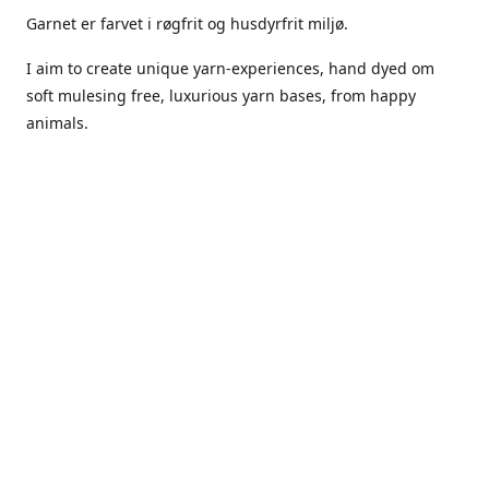
Garnet er farvet i røgfrit og husdyrfrit miljø.
I aim to create unique yarn-experiences, hand dyed om
soft mulesing free, luxurious yarn bases, from happy
animals.
The dyes Iuse are acid dyes, small amounts of citric acid
along with steam will set thecolors.
The Yarn has been handled in a no smoking, no pets
environment.