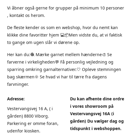
Vi åbner også gerne for grupper på minimum 10 personer
, kontakt os herom.
De fleste kender os som en webshop, hvor du nemt kan
klikke dine favoritter hjem 💻📦Men vidste du, at vi faktisk
to gange om ugen slår vi dørene op.
Her kan du:🧶 Mærke garnet mellem hænderne🎨 Se
farverne i virkeligheden💬 Få personlig vejledning og
sparring omkring garnalternativer.🤍 Opleve stemningen
bag skærmen🌞 Se hvad vi har til tørre fra dagens
farvninger.
Adresse:
Du kan afhente dine ordre
i vores showroom på
Vestervangsvej 16 A, ( i
Vestervangsvej 16A (i
gården) 8800 Viborg.
gården) Du vælger dag og
Parkering er omme foran,
tidspunkt i webshoppen.
udenfor kiosken.