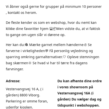
Vi åbner også gerne for grupper på minimum 10 personer
, kontakt os herom.
De fleste kender os som en webshop, hvor du nemt kan
klikke dine favoritter hjem 💻📦Men vidste du, at vi faktisk
to gange om ugen slår vi dørene op.
Her kan du:🧶 Mærke garnet mellem hænderne🎨 Se
farverne i virkeligheden💬 Få personlig vejledning og
sparring omkring garnalternativer.🤍 Opleve stemningen
bag skærmen🌞 Se hvad vi har til tørre fra dagens
farvninger.
Adresse:
Du kan afhente dine ordre
i vores showroom på
Vestervangsvej 16 A, ( i
Vestervangsvej 16A (i
gården) 8800 Viborg.
gården) Du vælger dag og
Parkering er omme foran,
tidspunkt i webshoppen.
udenfor kiosken.