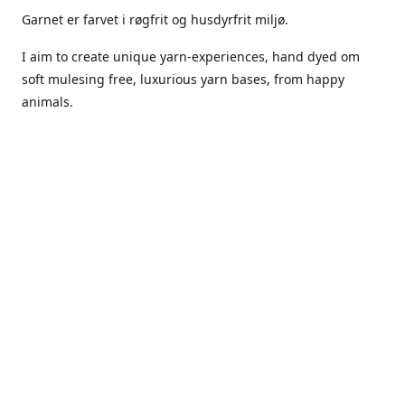
Garnet er farvet i røgfrit og husdyrfrit miljø.
I aim to create unique yarn-experiences, hand dyed om
soft mulesing free, luxurious yarn bases, from happy
animals.
The dyes Iuse are acid dyes, small amounts of citric acid
along with steam will set thecolors.
The Yarn has been handled in a no smoking, no pets
environment.