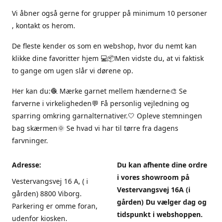
Vi åbner også gerne for grupper på minimum 10 personer
, kontakt os herom.
De fleste kender os som en webshop, hvor du nemt kan
klikke dine favoritter hjem 💻📦Men vidste du, at vi faktisk
to gange om ugen slår vi dørene op.
Her kan du:🧶 Mærke garnet mellem hænderne🎨 Se
farverne i virkeligheden💬 Få personlig vejledning og
sparring omkring garnalternativer.🤍 Opleve stemningen
bag skærmen🌞 Se hvad vi har til tørre fra dagens
farvninger.
Adresse:
Du kan afhente dine ordre
i vores showroom på
Vestervangsvej 16 A, ( i
Vestervangsvej 16A (i
gården) 8800 Viborg.
gården) Du vælger dag og
Parkering er omme foran,
tidspunkt i webshoppen.
udenfor kiosken.