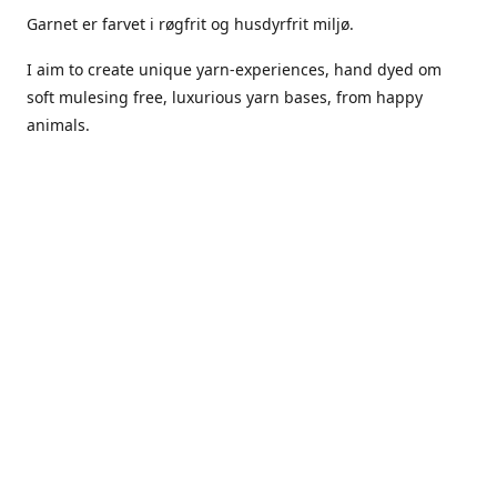
Garnet er farvet i røgfrit og husdyrfrit miljø.
I aim to create unique yarn-experiences, hand dyed om
soft mulesing free, luxurious yarn bases, from happy
animals.
The dyes Iuse are acid dyes, small amounts of citric acid
along with steam will set thecolors.
The Yarn has been handled in a no smoking, no pets
environment.