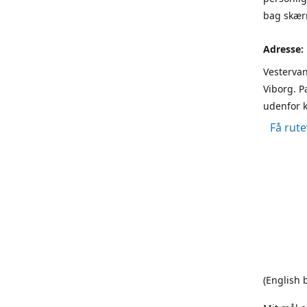
bag skærm
Adresse:
Vestervan
Viborg. P
udenfor k
Få rute
(English 