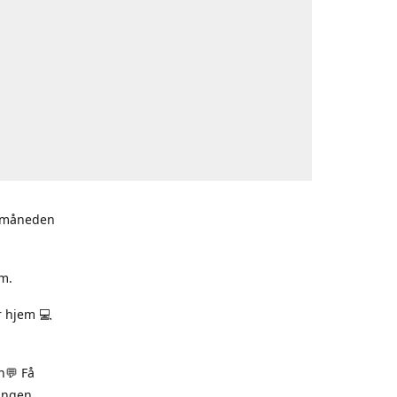
i måneden
m.
r hjem 💻
n💬 Få
ningen