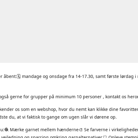
r åbent:🗓 mandage og onsdage fra 14-17.30, samt første lørdag 
også gerne for grupper på minimum 10 personer , kontakt os hero
 kender os som en webshop, hvor du nemt kan klikke dine favoritte
ste du, at vi faktisk to gange om ugen slår vi dørene op.
du:🧶 Mærke garnet mellem hænderne🎨 Se farverne i virkelighede
 vejledning og sparring omkring garnalternativer.🤍 Opleve stem