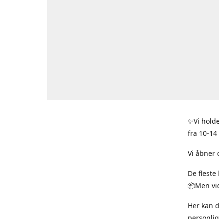
✨Vi holde
fra 10-14
Vi åbner 
De fleste
📦Men vid
Her kan 
personlig