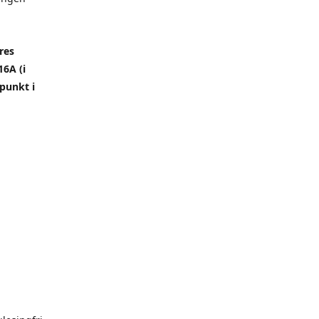
res
6A (i
punkt i