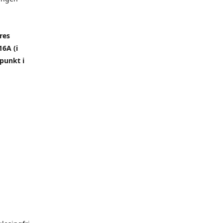
res
6A (i
punkt i