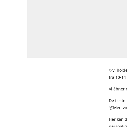
✨Vi holde
fra 10-14
Vi åbner 
De fleste
📦Men vid
Her kan 
personlig