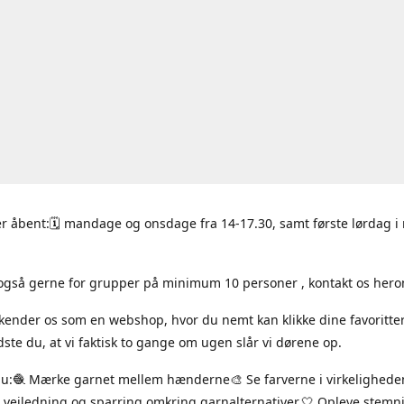
r åbent:🗓 mandage og onsdage fra 14-17.30, samt første lørdag 
også gerne for grupper på minimum 10 personer , kontakt os hero
 kender os som en webshop, hvor du nemt kan klikke dine favoritte
ste du, at vi faktisk to gange om ugen slår vi dørene op.
du:🧶 Mærke garnet mellem hænderne🎨 Se farverne i virkelighede
 vejledning og sparring omkring garnalternativer.🤍 Opleve stem