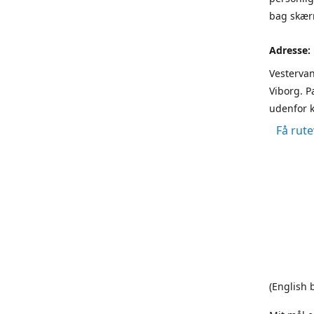
bag skærm
Adresse:
Vestervan
Viborg. P
udenfor k
Få rute
(English 