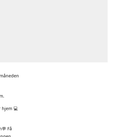
i måneden
m.
r hjem 💻
n💬 Få
ningen