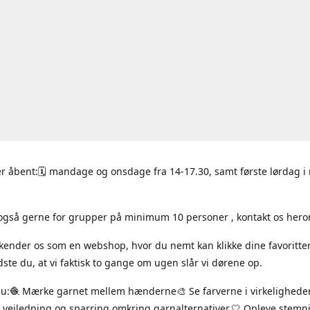
r åbent:🗓 mandage og onsdage fra 14-17.30, samt første lørdag 
også gerne for grupper på minimum 10 personer , kontakt os hero
 kender os som en webshop, hvor du nemt kan klikke dine favoritte
ste du, at vi faktisk to gange om ugen slår vi dørene op.
du:🧶 Mærke garnet mellem hænderne🎨 Se farverne i virkelighede
 vejledning og sparring omkring garnalternativer.🤍 Opleve stem