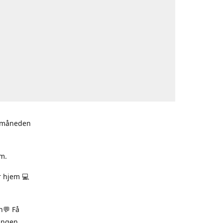
i måneden
m.
r hjem 💻
n💬 Få
ningen