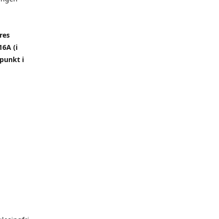
res
6A (i
punkt i