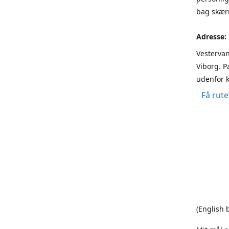
bag skærm
Adresse:
Vestervan
Viborg. P
udenfor k
Få rute
(English 