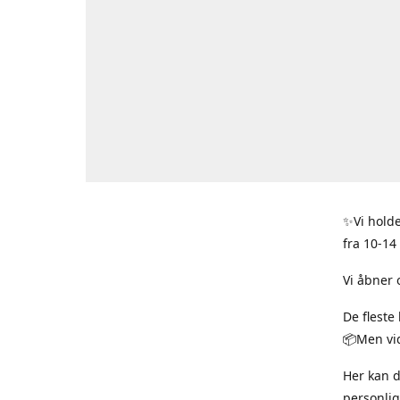
✨Vi holde
fra 10-14
Vi åbner 
De fleste
📦Men vid
Her kan 
personlig