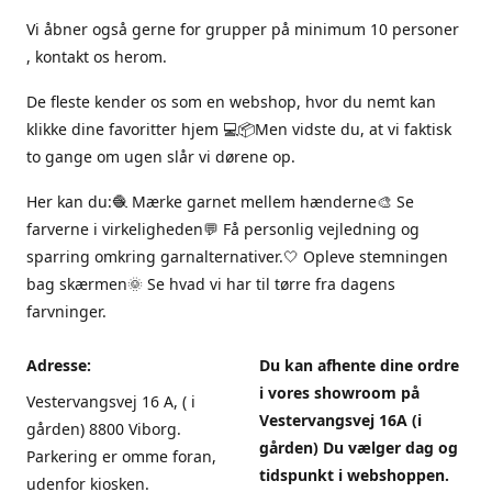
Vi åbner også gerne for grupper på minimum 10 personer
, kontakt os herom.
De fleste kender os som en webshop, hvor du nemt kan
klikke dine favoritter hjem 💻📦Men vidste du, at vi faktisk
to gange om ugen slår vi dørene op.
Her kan du:🧶 Mærke garnet mellem hænderne🎨 Se
farverne i virkeligheden💬 Få personlig vejledning og
sparring omkring garnalternativer.🤍 Opleve stemningen
bag skærmen🌞 Se hvad vi har til tørre fra dagens
farvninger.
Adresse:
Du kan afhente dine ordre
i vores showroom på
Vestervangsvej 16 A, ( i
Vestervangsvej 16A (i
gården) 8800 Viborg.
gården) Du vælger dag og
Parkering er omme foran,
tidspunkt i webshoppen.
udenfor kiosken.