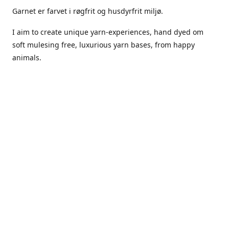
Garnet er farvet i røgfrit og husdyrfrit miljø.
I aim to create unique yarn-experiences, hand dyed om
soft mulesing free, luxurious yarn bases, from happy
animals.
The dyes Iuse are acid dyes, small amounts of citric acid
along with steam will set thecolors.
The Yarn has been handled in a no smoking, no pets
environment.