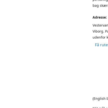
bag skærm
Adresse:
Vestervan
Viborg. P
udenfor k
Få rute
(English 