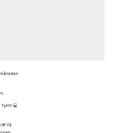
i måneden
m.
r hjem 💻
n💬 Få
ningen