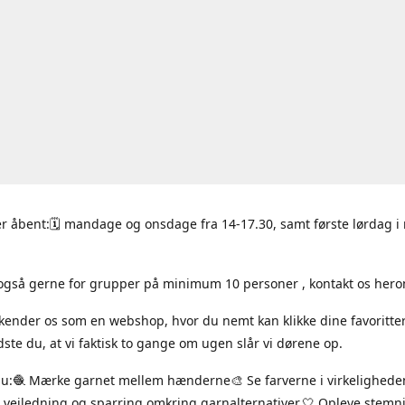
r åbent:🗓 mandage og onsdage fra 14-17.30, samt første lørdag 
også gerne for grupper på minimum 10 personer , kontakt os hero
 kender os som en webshop, hvor du nemt kan klikke dine favoritte
ste du, at vi faktisk to gange om ugen slår vi dørene op.
du:🧶 Mærke garnet mellem hænderne🎨 Se farverne i virkelighede
 vejledning og sparring omkring garnalternativer.🤍 Opleve stem