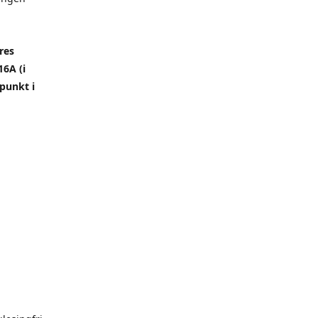
res
6A (i
punkt i