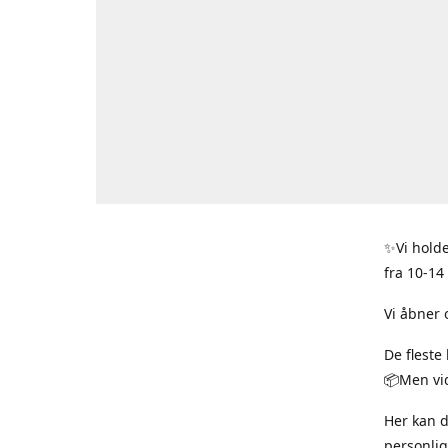
✨Vi holde
fra 10-14
Vi åbner 
De fleste
📦Men vid
Her kan 
personlig