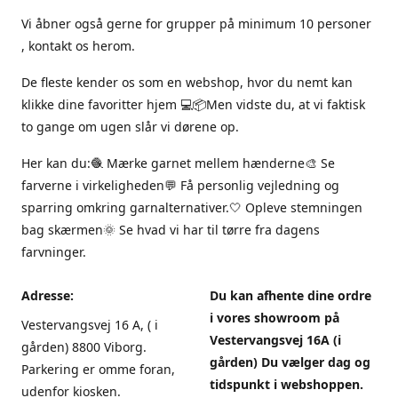
Vi åbner også gerne for grupper på minimum 10 personer
, kontakt os herom.
De fleste kender os som en webshop, hvor du nemt kan
klikke dine favoritter hjem 💻📦Men vidste du, at vi faktisk
to gange om ugen slår vi dørene op.
Her kan du:🧶 Mærke garnet mellem hænderne🎨 Se
farverne i virkeligheden💬 Få personlig vejledning og
sparring omkring garnalternativer.🤍 Opleve stemningen
bag skærmen🌞 Se hvad vi har til tørre fra dagens
farvninger.
Adresse:
Du kan afhente dine ordre
i vores showroom på
Vestervangsvej 16 A, ( i
Vestervangsvej 16A (i
gården) 8800 Viborg.
gården) Du vælger dag og
Parkering er omme foran,
tidspunkt i webshoppen.
udenfor kiosken.