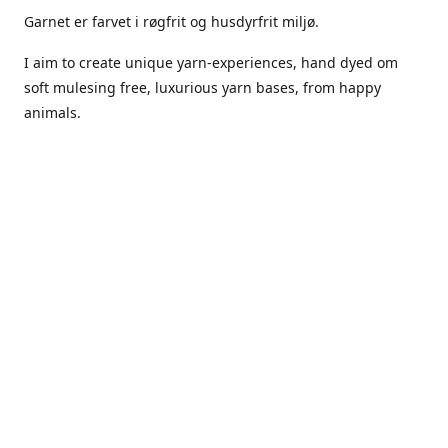
Garnet er farvet i røgfrit og husdyrfrit miljø.
I aim to create unique yarn-experiences, hand dyed om
soft mulesing free, luxurious yarn bases, from happy
animals.
The dyes Iuse are acid dyes, small amounts of citric acid
along with steam will set thecolors.
The Yarn has been handled in a no smoking, no pets
environment.