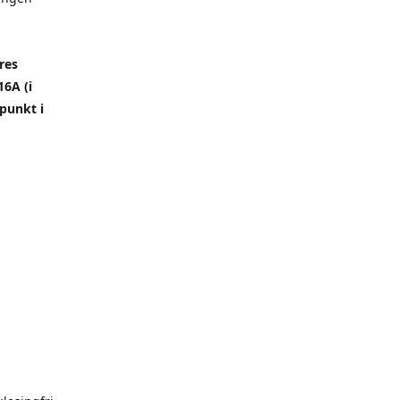
res
6A (i
punkt i