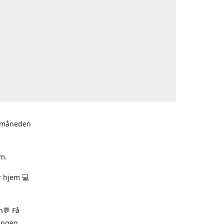
i måneden
m.
r hjem 💻
n💬 Få
ningen