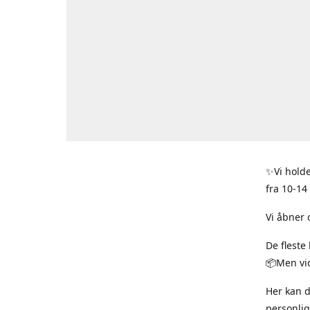
✨Vi holde
fra 10-14
Vi åbner 
De fleste
📦Men vid
Her kan 
personlig