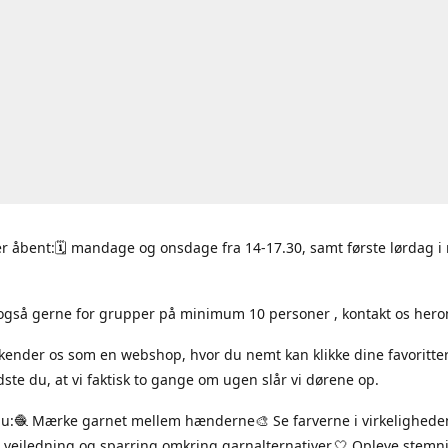
r åbent:🗓 mandage og onsdage fra 14-17.30, samt første lørdag 
også gerne for grupper på minimum 10 personer , kontakt os hero
 kender os som en webshop, hvor du nemt kan klikke dine favoritte
ste du, at vi faktisk to gange om ugen slår vi dørene op.
du:🧶 Mærke garnet mellem hænderne🎨 Se farverne i virkelighede
 vejledning og sparring omkring garnalternativer.🤍 Opleve stem