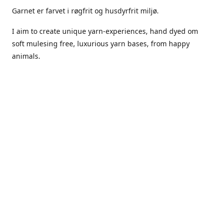
Garnet er farvet i røgfrit og husdyrfrit miljø.
I aim to create unique yarn-experiences, hand dyed om
soft mulesing free, luxurious yarn bases, from happy
animals.
The dyes Iuse are acid dyes, small amounts of citric acid
along with steam will set thecolors.
The Yarn has been handled in a no smoking, no pets
environment.