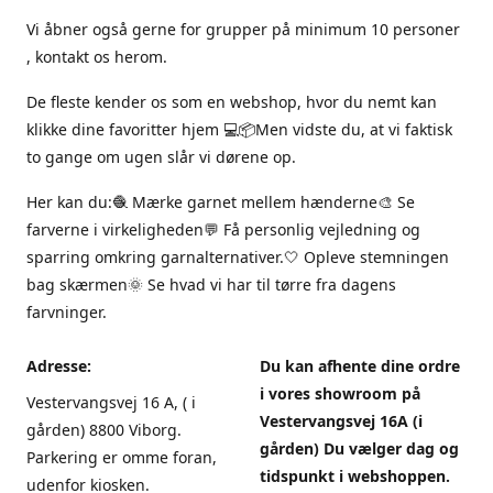
Vi åbner også gerne for grupper på minimum 10 personer
, kontakt os herom.
De fleste kender os som en webshop, hvor du nemt kan
klikke dine favoritter hjem 💻📦Men vidste du, at vi faktisk
to gange om ugen slår vi dørene op.
Her kan du:🧶 Mærke garnet mellem hænderne🎨 Se
farverne i virkeligheden💬 Få personlig vejledning og
sparring omkring garnalternativer.🤍 Opleve stemningen
bag skærmen🌞 Se hvad vi har til tørre fra dagens
farvninger.
Adresse:
Du kan afhente dine ordre
i vores showroom på
Vestervangsvej 16 A, ( i
Vestervangsvej 16A (i
gården) 8800 Viborg.
gården) Du vælger dag og
Parkering er omme foran,
tidspunkt i webshoppen.
udenfor kiosken.